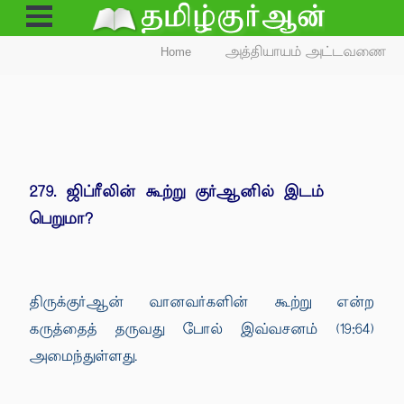
Open
Menu
Home
அத்தியாயம் அட்டவணை
279. ஜிப்ரீலின் கூற்று குர்ஆனில் இடம்
பெறுமா?
திருக்குர்ஆன் வானவர்களின் கூற்று என்ற
கருத்தைத் தருவது போல் இவ்வசனம் (19:64)
அமைந்துள்ளது.