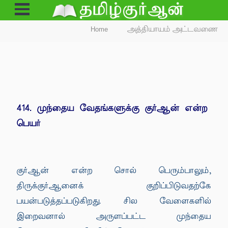
Open
Menu
Home
அத்தியாயம் அட்டவணை
414. முந்தைய வேதங்களுக்கு குர்ஆன் என்ற
பெயர்
குர்ஆன் என்ற சொல் பெரும்பாலும்,
திருக்குர்ஆனைக் குறிப்பிடுவதற்கே
பயன்படுத்தப்படுகிறது. சில வேளைகளில்
இறைவனால் அருளப்பட்ட முந்தைய