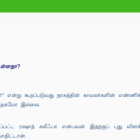
உள்ளதா?
ர்'' என்று கூறப்படுவது நரகத்தின் காவலர்களின் எண்ண
ந்தேகமோ இல்லை.
ல்லப்பட்ட ரஷாத் கலீஃபா என்பவன் இதற்குப் புது வி
ாதிட்டான்.