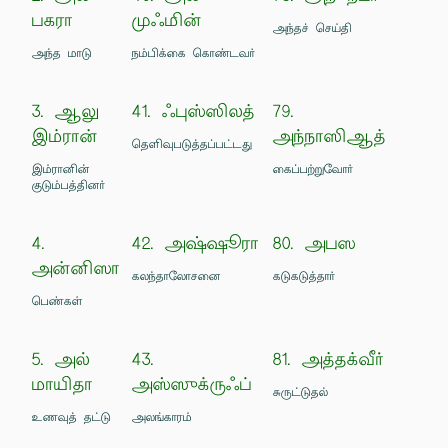
பகரா
முஃமின்
அந்தச் செய்தி
அந்த மாடு
நம்பிக்கை கொண்டவர்
3. ஆலு
41. ஃபுஸ்ஸிலத்
79.
இம்ரான்
அந்நாஸிஆத்
தெளிவுபடுத்தப்பட்டது
இம்ரானின்
கைப்பற்றுவோர்
குடும்பத்தினர்
4.
42. அஷ்ஷூரா
80. அபஸ
அன்னிஸா
கலந்தாலோசனை
கடுகடுத்தார்
பெண்கள்
5. அல்
43.
81. அத்தக்வீர்
மாயிதா
அஸ்ஸுக்ருஃப்
சுருட்டுதல்
உணவுத் தட்டு
அலங்காரம்